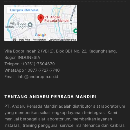
Villa Bogor Indah 2 (VBI 2), Blok BB1 No. 22, Kedunghalang,
Bogor, INDONESIA
Telepon : (0251)-7504679
WhatsApp : 0877-7727-7740
Email : info@andarupm.co.id
TENTANG ANDARU PERSADA MANDIRI
PT. Andaru Persada Mandiri
adalah
distributor alat laboratorium
yang memberikan solusi lengkap layanan terintegrasi. Kami
menjual berbagai alat laboratorium, memberikan layanan
installasi, training pengguna, service, maintenance dan kalibrasi