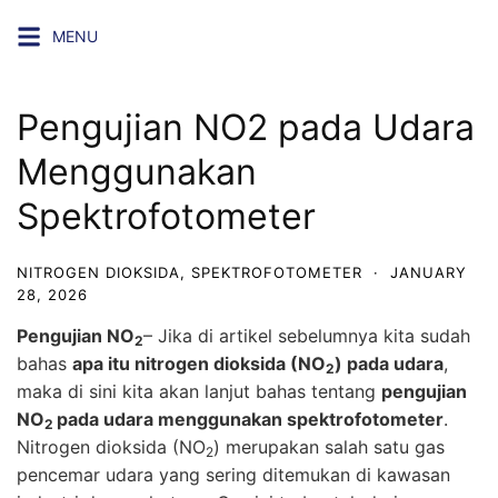
Skip
MENU
to
content
Pengujian NO2 pada Udara
Menggunakan
Spektrofotometer
NITROGEN DIOKSIDA
,
SPEKTROFOTOMETER
·
JANUARY
28, 2026
Pengujian NO
– Jika di artikel sebelumnya kita sudah
2
bahas
apa itu nitrogen dioksida (NO
) pada udara
,
2
maka di sini kita akan lanjut bahas tentang
pengujian
NO
pada udara menggunakan spektrofotometer
.
2
Nitrogen dioksida (NO
) merupakan salah satu gas
2
pencemar udara yang sering ditemukan di kawasan