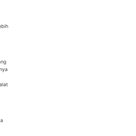
ebih
ang
unya
alat
ja