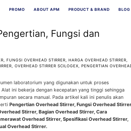
E
PROMO
ABOUT APM
PRODUCT & BRAND
BLOG
Pengertian, Fungsi dan
ER
,
FUNGSI OVERHEAD STIRRER
,
HARGA OVERHEAD STIRRER
,
IRRER
,
OVERHEAD STIRRER SCILOGEX
,
PENGERTIAN OVERHEA
trumen laboratorium yang digunakan untuk proses
Alat ini bekerja dengan kecepatan yang tinggi sehingga
puran secara manual. Pada artikel kali ini penulis akan
erti
Pengertian Overhead Stirrer, Fungsi Overhead Stirrer
Overhead Stirrer, Bagian Overhead Stirrer, Cara
erawat Overhead Stirrer, Spesifikasi Overhead Stirrer,
al Overhead Stirrer.