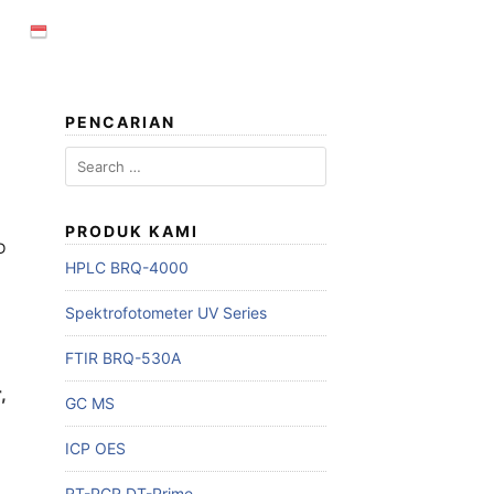
PENCARIAN
Search
for:
PRODUK KAMI
D
HPLC BRQ-4000
Spektrofotometer UV Series
FTIR BRQ-530A
,
GC MS
ICP OES
RT-PCR DT-Prime