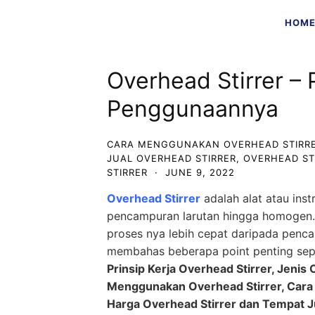
Skip
HOM
to
content
Overhead Stirrer – 
Penggunaannya
CARA MENGGUNAKAN OVERHEAD STIRR
JUAL OVERHEAD STIRRER
,
OVERHEAD ST
STIRRER
·
JUNE 9, 2022
Overhead Stirrer
adalah alat atau ins
pencampuran larutan hingga homogen. 
proses nya lebih cepat daripada pencam
membahas beberapa point penting sep
Prinsip Kerja Overhead Stirrer, Jenis 
Menggunakan Overhead Stirrer, Cara m
Harga Overhead Stirrer dan Tempat Ju