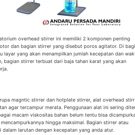
atorium overhead stirrer ini memiliki 2 komponen penting
tor dan bagian stirrer yang disebut poros agitator. Di bag
tau layar yang akan menampilkan jumlah kecepatan dan wak
bagian stirrer terbuat dari baja tahan karat yang akan
rja.
pa magntic stirrer dan hotplate stirrer, alat overhead stirr
tan agar tercampur merata. Penggunaan alat ini sering dit
rbagai macam viskositas bahan belum tentu bisa dicampurk
 mencampurkannya hingga maksimal. Bagian stirrer atau
i dalam larutan dengan kecepatan yang anda atur.