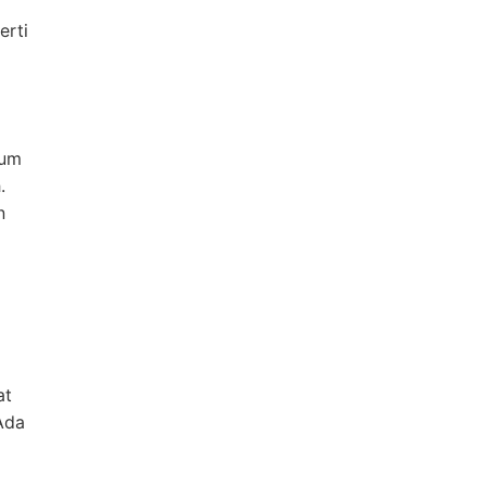
erti
kum
.
n
at
Ada