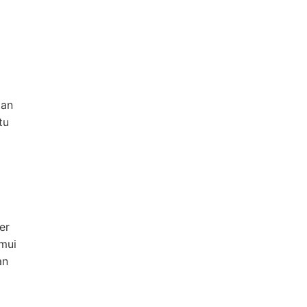
ian
tu
er
emui
an