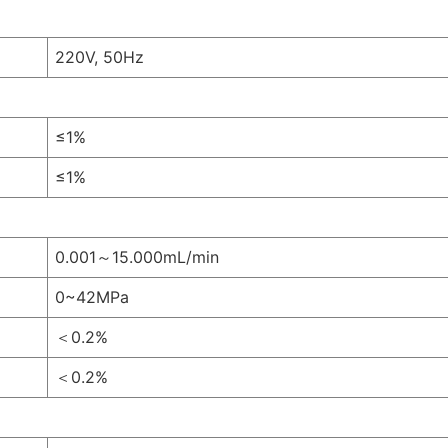
220V, 50Hz
≤1%
≤1%
0.001～15.000mL/min
0~42MPa
＜0.2%
＜0.2%