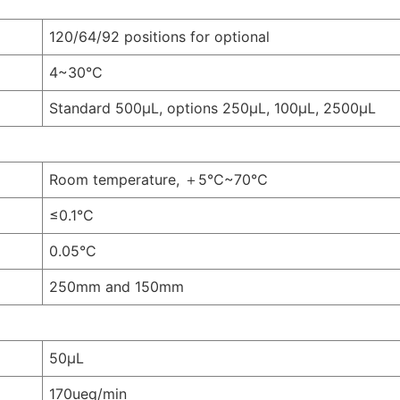
120/64/92 positions for optional
4~30°C
Standard 500μL, options 250μL, 100μL, 2500μL
Room temperature, ＋5℃~70℃
≤0.1°C
0.05°C
250mm and 150mm
50μL
170ueq/min