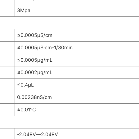
3Mpa
≤0.0005μS/cm
≤0.0005μS·cm-1/30min
≤0.0005μg/mL
≤0.0002μg/mL
≤0.4μL
0.00238nS/cm
±0.01°C
-2.048V—2.048V