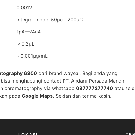
0.001V
Integral mode, 50pc—200uC
1pA—74uA
＜0.2μL
I: 0.001μg/mL
atography 6300
dari brand wayeal. Bagi anda yang
i bisa menghubungi contact
PT. Andaru Persada Mandiri
n chromatography via whatsapp
087777277740
atau tel
akan pada
Google Maps
.
Sekian dan terima kasih.
LOKASI
TE