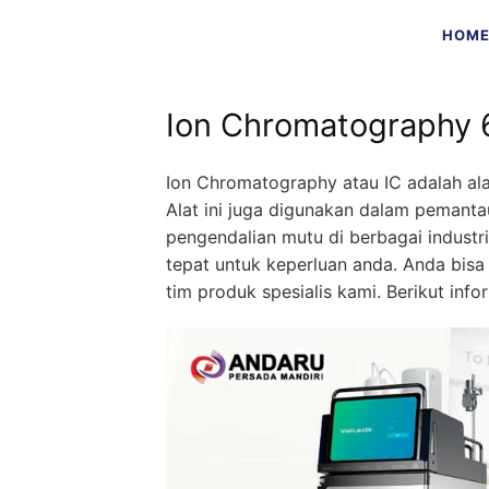
Skip
HOM
to
content
Ion Chromatography
Ion Chromatography atau IC adalah ala
Alat ini juga digunakan dalam pemanta
pengendalian mutu di berbagai industr
tepat untuk keperluan anda. Anda bi
tim produk spesialis kami. Berikut info