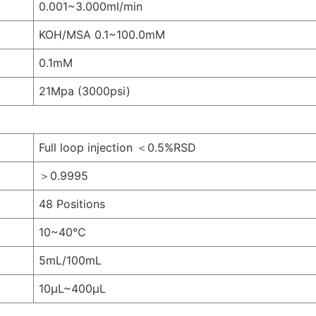
0.001~3.000ml/min
KOH/MSA 0.1~100.0mM
0.1mM
21Mpa (3000psi)
Full loop injection ＜0.5%RSD
＞0.9995
48 Positions
10~40°C
5mL/100mL
10μL~400μL