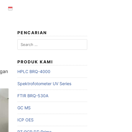
PENCARIAN
Search
for:
PRODUK KAMI
ngan
HPLC BRQ-4000
Spektrofotometer UV Series
FTIR BRQ-530A
GC MS
ICP OES
RT-PCR DT-Prime