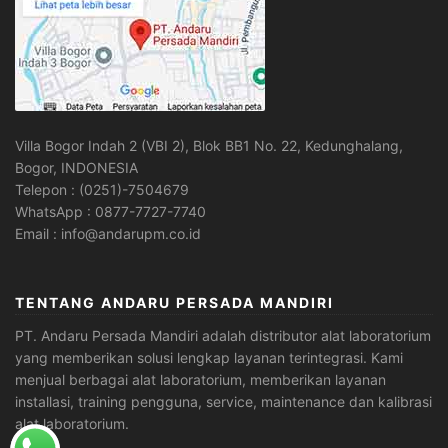
Villa Bogor Indah 2 (VBI 2), Blok BB1 No. 22, Kedunghalang,
Bogor, INDONESIA
Telepon : (0251)-7504679
WhatsApp : 0877-7727-7740
Email : info@andarupm.co.id
TENTANG ANDARU PERSADA MANDIRI
PT. Andaru Persada Mandiri
adalah
distributor alat laboratorium
yang memberikan solusi lengkap layanan terintegrasi. Kami
menjual berbagai alat laboratorium, memberikan layanan
installasi, training pengguna, service, maintenance dan kalibrasi
alat laboratorium.