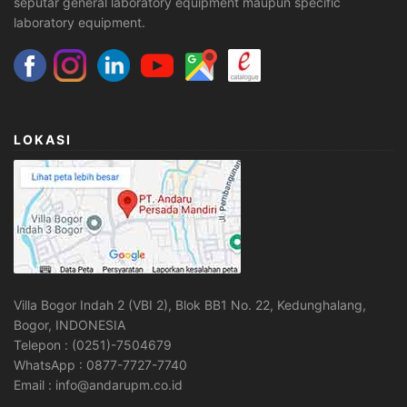
seputar general laboratory equipment maupun specific
laboratory equipment.
LOKASI
Villa Bogor Indah 2 (VBI 2), Blok BB1 No. 22, Kedunghalang,
Bogor, INDONESIA
Telepon : (0251)-7504679
WhatsApp : 0877-7727-7740
Email : info@andarupm.co.id