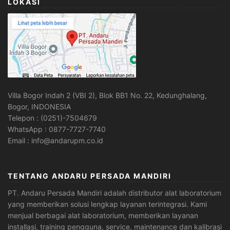
LOKASI
Villa Bogor Indah 2 (VBI 2), Blok BB1 No. 22, Kedunghalang,
Bogor, INDONESIA
Telepon : (0251)-7504679
WhatsApp : 0877-7727-7740
Email : info@andarupm.co.id
TENTANG ANDARU PERSADA MANDIRI
PT. Andaru Persada Mandiri
adalah
distributor alat laboratorium
yang memberikan solusi lengkap layanan terintegrasi. Kami
menjual berbagai alat laboratorium, memberikan layanan
installasi, training pengguna, service, maintenance dan kalibrasi