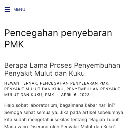
Skip
MENU
to
content
Pencegahan penyebaran
PMK
Berapa Lama Proses Penyembuhan
Penyakit Mulut dan Kuku
HEWAN TERNAK
,
PENCEGAHAN PENYEBARAN PMK
,
PENYAKIT MULUT DAN KUKU
,
PENYEMBUHAN PENYAKIT
MULUT DAN KUKU
,
PMK
·
APRIL 6, 2023
Halo sobat laboratorium, bagaimana kabar hari ini?
Semoga sehat semua ya. Jika pada artikel sebelumnya
kita sudah mengetahui sekilas tentang “
Bagian Tubuh
Mana yang Diserang oleh Penyakit Mulut dan Kuku
“.