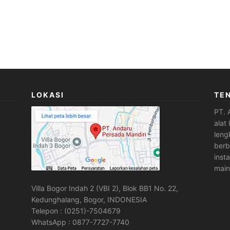
LOKASI
TE
PT. 
alat
leng
berb
inst
main
Villa Bogor Indah 2 (VBI 2), Blok BB1 No. 22,
Kedunghalang, Bogor, INDONESIA
Telepon : (0251)-7504679
WhatsApp : 0877-7727-7740