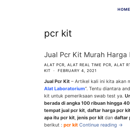
Skip
HOM
to
content
pcr kit
Jual Pcr Kit Murah Harga 
ALAT PCR
,
ALAT REAL TIME PCR
,
ALAT R
KIT
·
FEBRUARY 4, 2021
Jual Pcr Kit
– Artikel kali ini kita aka
Alat Laboratorium
“. Tentu diantara an
kit untuk pemeriksaan swab test ya.
Um
berada di angka 100 ribuan hingga 40
tempat jual pcr kit
,
daftar harga pcr ki
apa itu pcr kit
,
jenis pcr kit
dan
daftar 
berikut :
pcr kit
Continue reading →