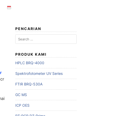
PENCARIAN
Search
for:
PRODUK KAMI
HPLC BRQ-4000
r
Spektrofotometer UV Series
pcr
FTIR BRQ-530A
GC MS
nai
ICP OES
RT-PCR DT-Prime