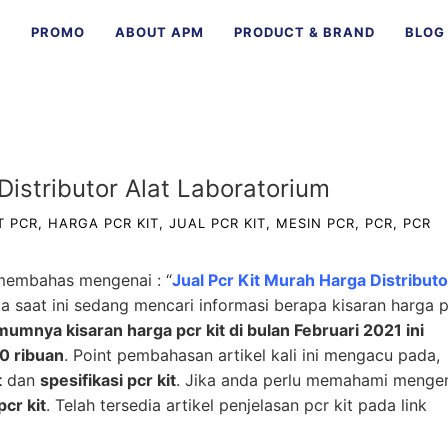
E
PROMO
ABOUT APM
PRODUCT & BRAND
BLOG
Distributor Alat Laboratorium
T PCR
,
HARGA PCR KIT
,
JUAL PCR KIT
,
MESIN PCR
,
PCR
,
PCR
n membahas mengenai : “
Jual Pcr Kit Murah Harga Distributo
da saat ini sedang mencari informasi berapa kisaran harga 
umnya kisaran harga pcr kit di bulan Februari 2021 ini
0 ribuan
. Point pembahasan artikel kali ini mengacu pada,
t
dan
spesifikasi pcr kit
. Jika anda perlu memahami menge
pcr kit
. Telah tersedia artikel penjelasan pcr kit pada link