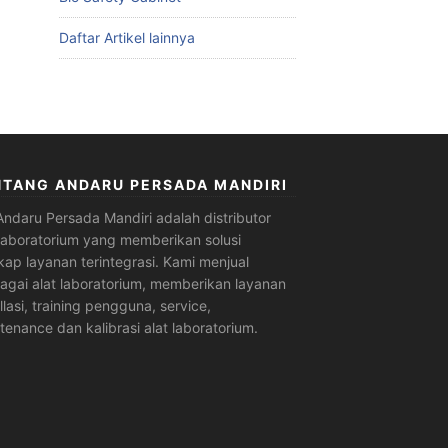
Daftar Artikel lainnya
NTANG ANDARU PERSADA MANDIRI
Andaru Persada Mandiri
adalah
distributor
 laboratorium
yang memberikan solusi
kap layanan terintegrasi. Kami menjual
agai alat laboratorium, memberikan layanan
allasi, training pengguna, service,
tenance dan kalibrasi alat laboratorium.