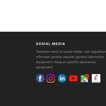
SOSIAL MEDIA
Temukan kami di social media, dan dapatkan
informasi update seputar general laboratory
equipment maupun specific laboratory
equipment.