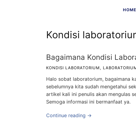
Skip
HOM
to
content
Kondisi laboratori
Bagaimana Kondisi Labora
KONDISI LABORATORIUM
,
LABORATORIU
Halo sobat laboratorium, bagaimana ka
sebelumnya kita sudah mengetahui seki
artikel kali ini penulis akan mengulas s
Semoga informasi ini bermanfaat ya.
Continue reading →