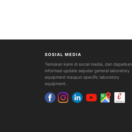
SOSIAL MEDIA
Temukan kami di social media, dan dapatkan
informasi update seputar general laboratory
equipment maupun specific laboratory
equipment.