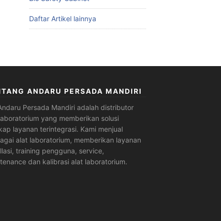
Daftar Artikel lainnya
NTANG ANDARU PERSADA MANDIRI
Andaru Persada Mandiri
adalah
distributor
 laboratorium
yang memberikan solusi
kap layanan terintegrasi. Kami menjual
agai alat laboratorium, memberikan layanan
allasi, training pengguna, service,
tenance dan kalibrasi alat laboratorium.