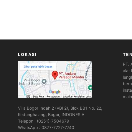
LOKASI
TE
PT. 
alat
leng
berb
inst
main
Villa Bogor Indah 2 (VBI 2), Blok BB1 No. 22,
Kedunghalang, Bogor, INDONESIA
Telepon : (0251)-7504679
WhatsApp : 0877-7727-7740