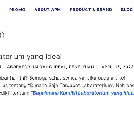
E
PROMO
ABOUT APM
PRODUCT & BRAND
BLOG
um
torium yang Ideal
M
,
LABORATORIUM YANG IDEAL
,
PENELITIAN
·
APRIL 15, 2023
bar hari ini? Semoga sehat semua ya. Jika pada artikel
las tentang “
Dimana Saja Terdapat Laboratorium
“. Nah pa
edikit tentang “
Bagaimana Kondisi Laboratorium yang Idea