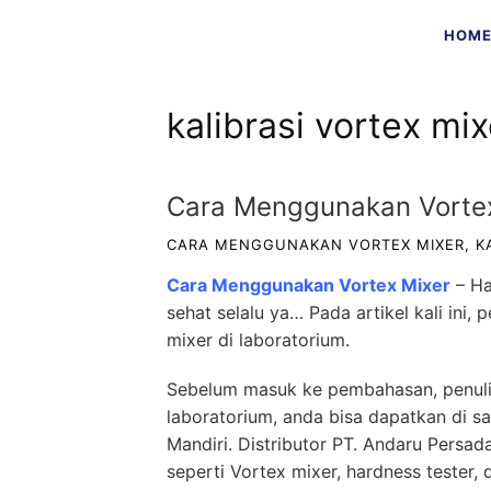
Skip
HOM
to
content
kalibrasi vortex mix
Cara Menggunakan Vortex
CARA MENGGUNAKAN VORTEX MIXER
,
K
Cara Menggunakan Vortex Mixer
– H
sehat selalu ya… Pada artikel kali in
mixer di laboratorium.
Sebelum masuk ke pembahasan, penuli
laboratorium, anda bisa dapatkan di sal
Mandiri.
Distributor
PT. Andaru Persada
seperti Vortex mixer, hardness tester, 