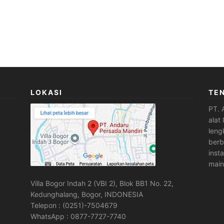
LOKASI
TE
PT. 
alat
leng
berb
inst
main
Villa Bogor Indah 2 (VBI 2), Blok BB1 No. 22,
Kedunghalang, Bogor, INDONESIA
Telepon : (0251)-7504679
WhatsApp : 0877-7727-7740