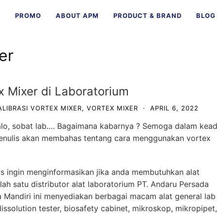
E
PROMO
ABOUT APM
PRODUCT & BRAND
BLOG
er
 Mixer di Laboratorium
ALIBRASI VORTEX MIXER
,
VORTEX MIXER
·
APRIL 6, 2022
alo, sobat lab…. Bagaimana kabarnya ? Semoga dalam kea
i, penulis akan membahas tentang cara menggunakan vortex
s ingin menginformasikan jika anda membutuhkan alat
ah satu distributor alat laboratoriu
m
PT. Andaru Persada
 Mandiri
ini menyediakan berbagai ma
cam alat general lab
dissolution tester, biosafety cabinet, mikroskop, mikropipet,