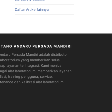
Daftar Artikel lainnya
NTANG ANDARU PERSADA MANDIRI
Andaru Persada Mandiri
adalah
distributor
 laboratorium
yang memberikan solusi
kap layanan terintegrasi. Kami menjual
agai alat laboratorium, memberikan layanan
allasi, training pengguna, service,
tenance dan kalibrasi alat laboratorium.