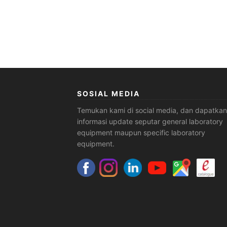
SOSIAL MEDIA
Temukan kami di social media, dan dapatkan
informasi update seputar general laboratory
equipment maupun specific laboratory
equipment.