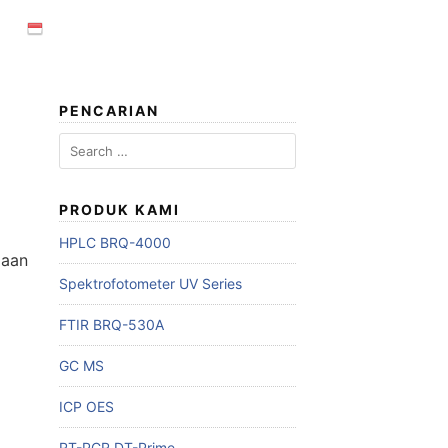
PENCARIAN
Search
for:
PRODUK KAMI
HPLC BRQ-4000
daan
Spektrofotometer UV Series
FTIR BRQ-530A
GC MS
ICP OES
RT-PCR DT-Prime