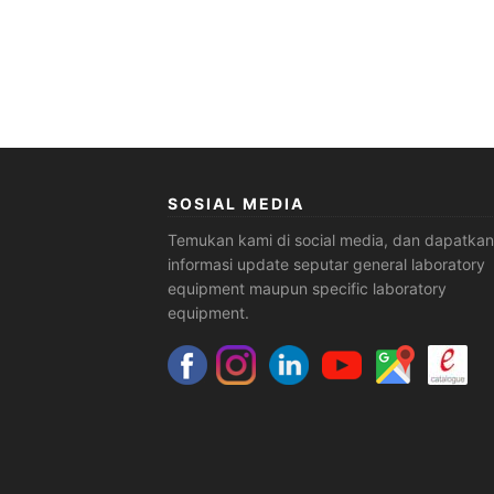
SOSIAL MEDIA
Temukan kami di social media, dan dapatkan
informasi update seputar general laboratory
equipment maupun specific laboratory
equipment.