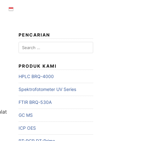
PENCARIAN
Search
for:
PRODUK KAMI
HPLC BRQ-4000
Spektrofotometer UV Series
FTIR BRQ-530A
lat
GC MS
ICP OES
RT-PCR DT-Prime