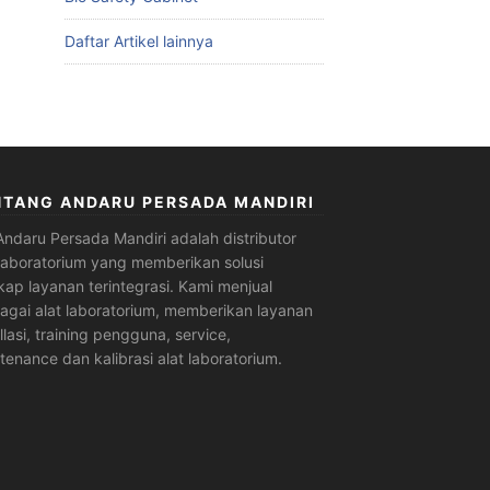
Daftar Artikel lainnya
NTANG ANDARU PERSADA MANDIRI
Andaru Persada Mandiri
adalah
distributor
 laboratorium
yang memberikan solusi
kap layanan terintegrasi. Kami menjual
agai alat laboratorium, memberikan layanan
allasi, training pengguna, service,
tenance dan kalibrasi alat laboratorium.