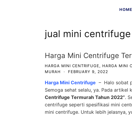
Skip
HOM
to
content
jual mini centrifuge
Harga Mini Centrifuge T
HARGA MINI CENTRIFUGE
,
HARGA MINI 
MURAH
·
FEBRUARY 9, 2022
Harga Mini Centrifuge
– Halo sobat p
Semoga sehat selalu, ya. Pada artikel k
Centrifuge Termurah Tahun 2022”
. S
centrifuge seperti spesifikasi mini cen
mini centrifuge. Untuk lebih jelasnya, y