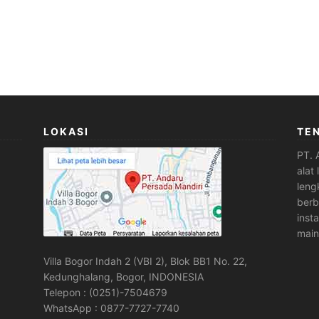
LOKASI
TE
PT. 
alat
leng
berb
inst
main
Villa Bogor Indah 2 (VBI 2), Blok BB1 No. 22,
Kedunghalang, Bogor, INDONESIA
Telepon : (0251)-7504679
WhatsApp : 0877-7727-7740