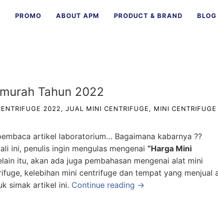
E
PROMO
ABOUT APM
PRODUCT & BRAND
BLOG
ermurah Tahun 2022
CENTRIFUGE 2022
,
JUAL MINI CENTRIFUGE
,
MINI CENTRIFUGE
embaca artikel laboratorium… Bagaimana kabarnya ??
ali ini, penulis ingin mengulas mengenai
“Harga Mini
elain itu, akan ada juga pembahasan mengenai alat mini
trifuge, kelebihan mini centrifuge dan tempat yang menjual a
uk simak artikel ini.
Continue reading →