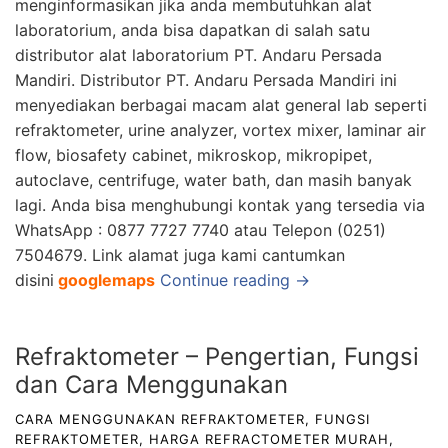
menginformasikan jika anda membutuhkan alat
laboratorium, anda bisa dapatkan di salah satu
distributor alat labora
torium
PT. Andaru Persada
Mandiri.
Distributor
PT. Andaru Persada Mandiri
ini
menyediakan berbagai macam a
lat general lab seperti
refraktometer, urine analyzer, vortex mixer, laminar air
flow, biosafety cabinet, mikroskop, mikropipet,
autoclave, centrifuge, water bath, dan masih banyak
lagi. Anda bisa menghubungi kontak yang tersedia via
WhatsApp : 0877 7727 7740 atau Telepon (0251)
7504679. Link alamat juga kami cantumkan
disini
googlemaps
Continue reading →
Refraktometer – Pengertian, Fungsi
dan Cara Menggunakan
CARA MENGGUNAKAN REFRAKTOMETER
,
FUNGSI
REFRAKTOMETER
,
HARGA REFRACTOMETER MURAH
,