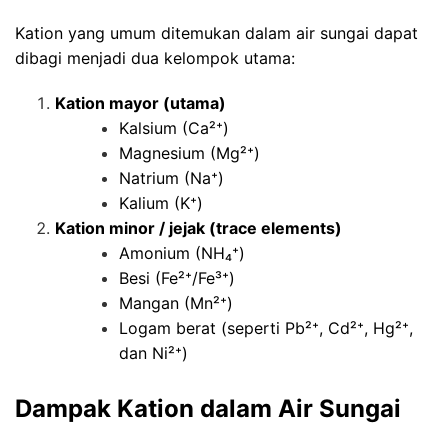
Kation yang umum ditemukan dalam air sungai dapat
dibagi menjadi dua kelompok utama:
Kation mayor (utama)
Kalsium (Ca²⁺)
Magnesium (Mg²⁺)
Natrium (Na⁺)
Kalium (K⁺)
Kation minor / jejak (trace elements)
Amonium (NH₄⁺)
Besi (Fe²⁺/Fe³⁺)
Mangan (Mn²⁺)
Logam berat (seperti Pb²⁺, Cd²⁺, Hg²⁺,
dan Ni²⁺)
Dampak
Kation
dalam Air Sungai