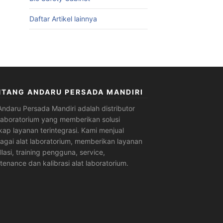
Daftar Artikel lainnya
NTANG ANDARU PERSADA MANDIRI
Andaru Persada Mandiri
adalah
distributor
 laboratorium
yang memberikan solusi
kap layanan terintegrasi. Kami menjual
agai alat laboratorium, memberikan layanan
allasi, training pengguna, service,
tenance dan kalibrasi alat laboratorium.