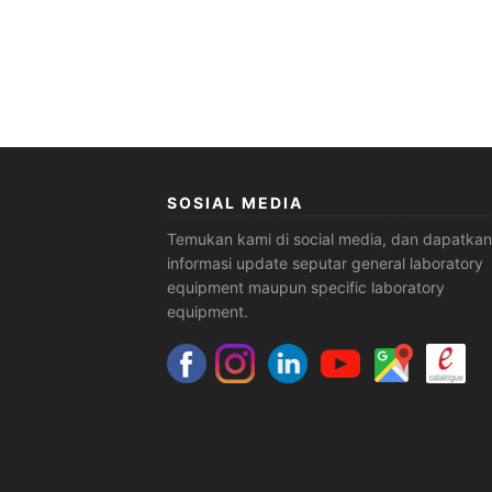
SOSIAL MEDIA
Temukan kami di social media, dan dapatkan
informasi update seputar general laboratory
equipment maupun specific laboratory
equipment.