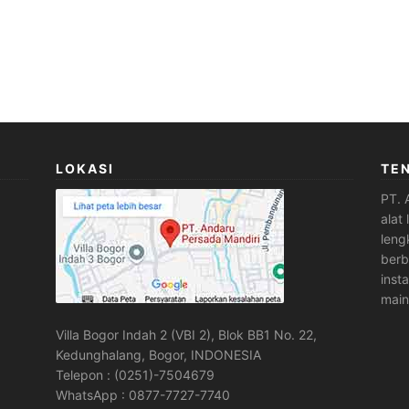
LOKASI
TE
PT. 
alat
leng
berb
inst
main
Villa Bogor Indah 2 (VBI 2), Blok BB1 No. 22,
Kedunghalang, Bogor, INDONESIA
Telepon : (0251)-7504679
WhatsApp : 0877-7727-7740