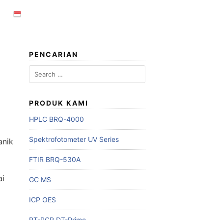
PENCARIAN
Search
for:
PRODUK KAMI
HPLC BRQ-4000
Spektrofotometer UV Series
anik
FTIR BRQ-530A
ai
GC MS
ICP OES
RT-PCR DT-Prime