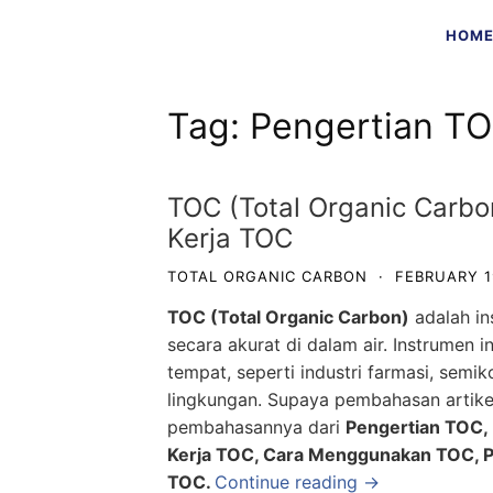
Skip
HOM
to
content
Tag:
Pengertian T
TOC (Total Organic Carbon
Kerja TOC
TOTAL ORGANIC CARBON
·
FEBRUARY 1
TOC (Total Organic Carbon)
adalah in
secara akurat di dalam air. Instrumen 
tempat, seperti industri farmasi, semi
lingkungan. Supaya pembahasan artikel
pembahasannya dari
Pengertian TOC, 
Kerja TOC, Cara Menggunakan TOC, P
TOC.
Continue reading →