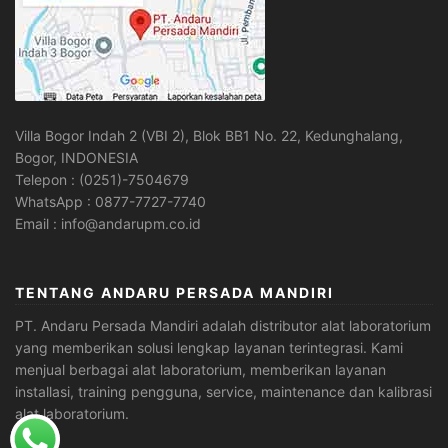
Villa Bogor Indah 2 (VBI 2), Blok BB1 No. 22, Kedunghalang,
Bogor, INDONESIA
Telepon : (0251)-7504679
WhatsApp : 0877-7727-7740
Email : info@andarupm.co.id
TENTANG ANDARU PERSADA MANDIRI
PT. Andaru Persada Mandiri
adalah
distributor alat laboratorium
yang memberikan solusi lengkap layanan terintegrasi. Kami
menjual berbagai alat laboratorium, memberikan layanan
installasi, training pengguna, service, maintenance dan kalibrasi
alat laboratorium.