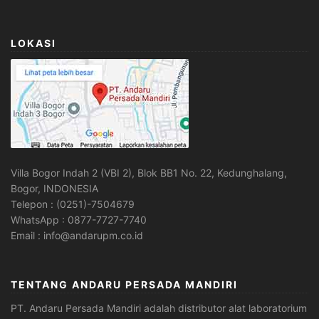
LOKASI
Villa Bogor Indah 2 (VBI 2), Blok BB1 No. 22, Kedunghalang,
Bogor, INDONESIA
Telepon : (0251)-7504679
WhatsApp : 0877-7727-7740
Email : info@andarupm.co.id
TENTANG ANDARU PERSADA MANDIRI
PT. Andaru Persada Mandiri
adalah
distributor alat laboratorium