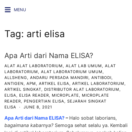
Skip
MENU
to
content
Tag:
arti elisa
Apa Arti dari Nama ELISA?
ALAT ALAT LABORATORIUM
,
ALAT LAB UMUM
,
ALAT
LABORATORIUM
,
ALAT LABORATORIUM UMUM
,
ALLSHENG
,
ANDARU PERSADA MANDIRI
,
ANTIBODI
,
ANTIGEN
,
APM
,
ARTIKEL ELISA
,
ARTIKEL LABORATORIUM
,
ARTIKEL SINGKAT
,
DISTRIBUTOR ALAT LABORATORIUM
,
ELISA
,
ELISA READER
,
MICROPLATE
,
MICROPLATE
READER
,
PENGERTIAN ELISA
,
SEJARAH SINGKAT
ELISA
·
JUNE 8, 2021
Apa Arti dari Nama ELISA?
–
Halo sobat laborians,
bagaimana kabarnya?
Semoga sehat selalu ya. Kembali