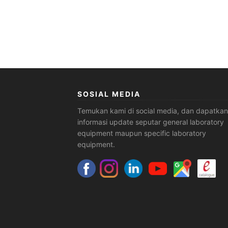
SOSIAL MEDIA
Temukan kami di social media, dan dapatkan
informasi update seputar general laboratory
equipment maupun specific laboratory
equipment.