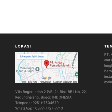
LOKASI
TE
PT. 
alat
leng
berb
inst
main
Villa Bogor Indah 2 (VBI 2), Blok BB1 No. 22,
Kedunghalang, Bogor, INDONESIA
Telepon : (0251)-7504679
WhatsApp : 0877-7727-7740