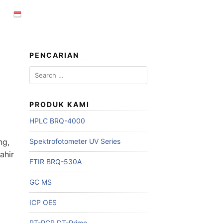
PENCARIAN
Search
for:
PRODUK KAMI
HPLC BRQ-4000
ng,
Spektrofotometer UV Series
ahir
FTIR BRQ-530A
GC MS
ICP OES
RT-PCR DT-Prime