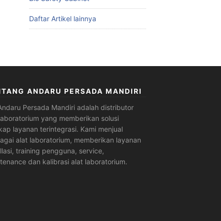
Daftar Artikel lainnya
NTANG ANDARU PERSADA MANDIRI
Andaru Persada Mandiri
adalah
distributor
 laboratorium
yang memberikan solusi
kap layanan terintegrasi. Kami menjual
agai alat laboratorium, memberikan layanan
allasi, training pengguna, service,
tenance dan kalibrasi alat laboratorium.